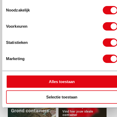
(0318) 46 37 40
Toestemmingsselectie
Noodzakelijk
Voorkeuren
Toch een andere container nodig voor jouw klus?
Statistieken
Vind de perfecte container voor jouw klus
Marketing
Bouwafval
Steenpuin
containers
containers
Alles toestaan
Houtafval
Tuin- en groen
containers
containers
Selectie toestaan
?
Grond containers
Vind hier jouw ideale
container