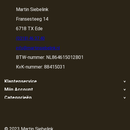
Martin Siebelink
Fransesteeg 14
6718 TX Ede
(0318) 46 37 40
info@martinsiebelink.nl
BTW-nummer: NL864615012B01
KvK-nummer: 88415031
Klantenservice
Mijn Account
Retour
Categorieën
Registreren
Klachten
Container huren
Mijn bestellingen
Algemene voorwaarden
Container huren in de buurt
Container ophalen
Privacy Policy
Grond/zand nodig?
© 2023 Martin Siebelink
Disclaimer