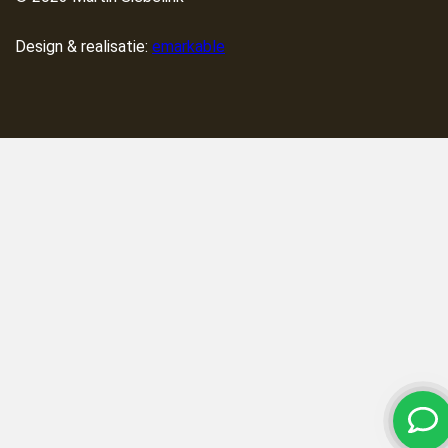
Container vol?
Betaalmethoden
Design & realisatie:
emarkable
Container wisselen
Verzenden & retourneren
Bigbags
Werkzaamheden