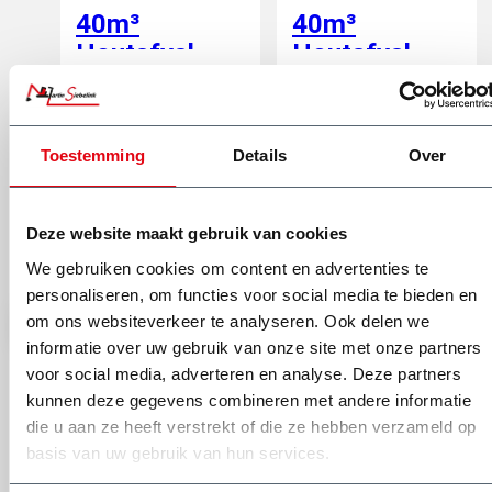
40m³
40m³
Houtafval
Houtafval
container -
container
860,-
860,-
Incl. btw
Incl. btw
wisselen
Toestemming
Details
Over
Huren
Huren
Deze website maakt gebruik van cookies
We gebruiken cookies om content en advertenties te
Mag wel
Mag niet
personaliseren, om functies voor social media te bieden en
om ons websiteverkeer te analyseren. Ook delen we
informatie over uw gebruik van onze site met onze partners
voor social media, adverteren en analyse. Deze partners
kunnen deze gegevens combineren met andere informatie
Heb je een vraag of het afval van jouw klus hierin mag?
die u aan ze heeft verstrekt of die ze hebben verzameld op
Stel je vraag aan Dick
basis van uw gebruik van hun services.