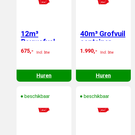
12m³
40m³ Grofvuil
Bouwafval
container -
container -
wisselen
675,-
1.990,-
Incl. btw
Incl. btw
wisselen
Huren
Huren
beschikbaar
beschikbaar