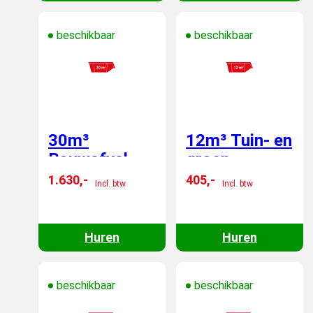
beschikbaar
beschikbaar
30m³
12m³ Tuin- en
Bouwafval
groen
container -
container -
1.630,-
405,-
Incl. btw
Incl. btw
wisselen
wisselen
Huren
Huren
beschikbaar
beschikbaar