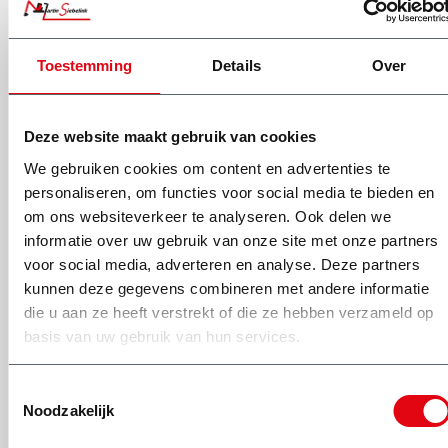
Op martinsiebelink.nl bieden wij veel betaalmogelijkheden aan
voor een snelle en efficiënte afhandeling. Voor zakelijke klanten
Toestemming
Details
Over
is het ook mogelijk om een factuur binnen een afgesproken
termijn te ontvangen.
Deze website maakt gebruik van cookies
U kunt uw bestelling op meerdere manieren betalen. Dit kan via:
We gebruiken cookies om content en advertenties te
personaliseren, om functies voor social media te bieden en
om ons websiteverkeer te analyseren. Ook delen we
informatie over uw gebruik van onze site met onze partners
voor social media, adverteren en analyse. Deze partners
kunnen deze gegevens combineren met andere informatie
die u aan ze heeft verstrekt of die ze hebben verzameld op
basis van uw gebruik van hun services.
Bij iDEAL kan je direct tijdens het bestelproces de betaling
afronden met jouw eigen bank. Je rekent af in de vertrouwde
Toestemmingsselectie
internet betaalomgeving op basis van de specifieke
Noodzakelijk
beveiligingsmethodes van jouw eigen bank. Als je al gebruik
maakt van telebankieren, kun je direct gebruik maken van iDEAL,