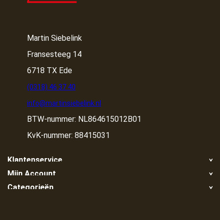
Martin Siebelink
Fransesteeg 14
6718 TX Ede
(0318) 46 37 40
info@martinsiebelink.nl
BTW-nummer: NL864615012B01
KvK-nummer: 88415031
Klantenservice
Mijn Account
Retour
Categorieën
Registreren
Klachten
Container huren
Mijn bestellingen
Algemene voorwaarden