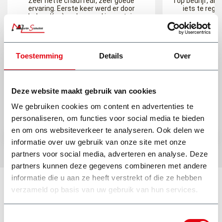
Zeer nette chauffeur, zeer goede
Top bedrijf, als j
ervaring. Eerste keer werd er door
iets te rege
onbekend(en) andere spul in container
bak gegooid, zijn er netjes uitgekomen
M
(extra betalen) en daarna zelf opgelet dat
niks van anderen er in kwam. Op tijd en
komt afspraak na!
Toestemming
Details
Over
Ed Rosa
Deze website maakt gebruik van cookies
We gebruiken cookies om content en advertenties te
personaliseren, om functies voor social media te bieden
en om ons websiteverkeer te analyseren. Ook delen we
informatie over uw gebruik van onze site met onze
partners voor social media, adverteren en analyse. Deze
partners kunnen deze gegevens combineren met andere
informatie die u aan ze heeft verstrekt of die ze hebben
verzameld op basis van uw gebruik van hun services.
Toestemmingsselectie