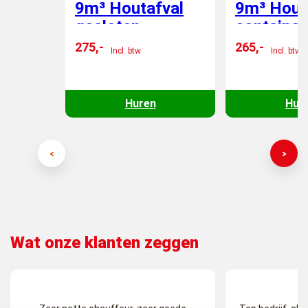
9m³ Houtafval
9m³ Houtafval
gesloten
container
container
275,-
265,-
Incl. btw
Incl. btw
Huren
Hur
Wat onze klanten zeggen