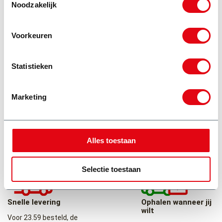
Noodzakelijk
Voorkeuren
Waarom Martin Siebelink
Wij zijn dé partij in containerverhuur, in regio Veenendaal en
Statistieken
omgeving.
Marketing
Alle prijzen zijn all-
4 weken
in
huurperiode
Huren, plaatsen,
4 weken huren voor 1
Alles toestaan
ophalen, verwerken
prijs, daarna €10 per
van afval en milieu
week.
toeslag.
Selectie toestaan
Ophalen wanneer jij
Snelle levering
wilt
Voor 23.59 besteld, de