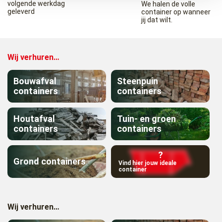
volgende werkdag
We halen de volle
geleverd
container op wanneer
jij dat wilt.
Wij verhuren…
Bouwafval
Steenpuin
containers
containers
Houtafval
Tuin- en groen
containers
containers
?
Grond containers
Vind hier jouw ideale
container
Wij verhuren…