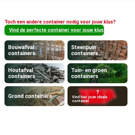
Toch een andere container nodig voor jouw klus?
Vind de perfecte container voor jouw klus
Bouwafval
Steenpuin
containers
containers
Houtafval
Tuin- en groen
containers
containers
?
Grond containers
Vind hier jouw ideale
container