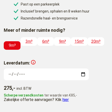
Past op een parkeerplek
Inclusief brengen, ophalen en 8 weken huur
Razendsnelle haal- en brengservice
Meer of minder ruimte nodig?
3m³
6m³
9m³
15m³
20m³
9m³
Leverdatum:
275,-
incl. BTW
Scherpe verzendkosten
ter waarde van €85,-
Zakelijke offerte aanvragen? Klik
hier