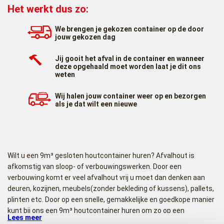
Het werkt dus zo:
We brengen je gekozen container op de door
jouw gekozen dag
Jij gooit het afval in de container en wanneer
deze opgehaald moet worden laat je dit ons
weten
Wij halen jouw container weer op en bezorgen
als je dat wilt een nieuwe
Wilt u een 9m³ gesloten houtcontainer huren? Afvalhout is
afkomstig van sloop- of verbouwingswerken. Door een
verbouwing komt er veel afvalhout vrij u moet dan denken aan
deuren, kozijnen, meubels(zonder bekleding of kussens), pallets,
plinten etc. Door op een snelle, gemakkelijke en goedkope manier
kunt bij ons een 9m³ houtcontainer huren om zo op een
Lees meer
verantwoorde wijze uw afvalhout af te voeren.