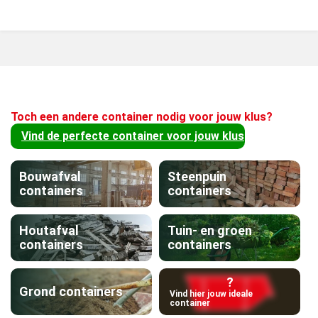
Toch een andere container nodig voor jouw klus?
Vind de perfecte container voor jouw klus
Bouwafval
Steenpuin
containers
containers
Houtafval
Tuin- en groen
containers
containers
?
Grond containers
Vind hier jouw ideale
container