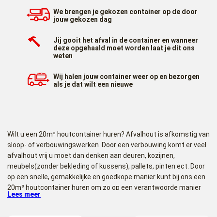
We brengen je gekozen container op de door
jouw gekozen dag
Jij gooit het afval in de container en wanneer
deze opgehaald moet worden laat je dit ons
weten
Wij halen jouw container weer op en bezorgen
als je dat wilt een nieuwe
Wilt u een 20m³ houtcontainer huren? Afvalhout is afkomstig van
sloop- of verbouwingswerken. Door een verbouwing komt er veel
afvalhout vrij u moet dan denken aan deuren, kozijnen,
meubels(zonder bekleding of kussens), pallets, pinten ect. Door
op een snelle, gemakkelijke en goedkope manier kunt bij ons een
20m³ houtcontainer huren om zo op een verantwoorde manier
Lees meer
uw sloophout af te voeren.
20m³ houtcontainer plaatsen