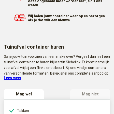
deze opgehaald moet worden laat je dit ons
weten
Wij halen jouw container weer op en bezorgen
als je dat wilt een nieuwe
Tuinafval container huren
Ga je jouw tuin voorzien van een make over? Vergeet dan niet een
tuinafval container te huren bij Martin Siebelink. Er komt namelijk
veel afval vrij bij een flinke snoeibeurt. Bij ons vind je containers
van verschillende formaten. Bekijk snel ons complete aanbod op
Lees meer
deze pagina of bestel de gewenste tuincontainer direct.
Mag wel
Mag niet
Waar mag ik een tuinafvalcontainer voor
gebruiken?
Takken
Een tuinafval container is bedoeld voor het afvoeren van afval