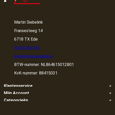
Martin Siebelink
Fransesteeg 14
6718 TX Ede
(0318) 46 37 40
info@martinsiebelink.nl
BTW-nummer: NL864615012B01
KvK-nummer: 88415031
Klantenservice
Mijn Account
Retour
Categorieën
Registreren
Klachten
Container huren
Mijn bestellingen
Algemene voorwaarden