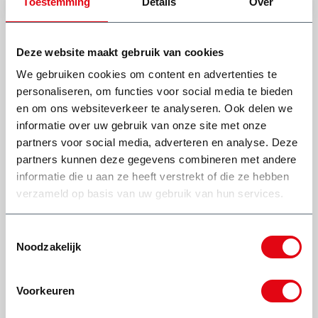
Toestemming
Details
Over
Deze website maakt gebruik van cookies
We gebruiken cookies om content en advertenties te
personaliseren, om functies voor social media te bieden
en om ons websiteverkeer te analyseren. Ook delen we
Wat onze klanten zeggen
informatie over uw gebruik van onze site met onze
partners voor social media, adverteren en analyse. Deze
partners kunnen deze gegevens combineren met andere
informatie die u aan ze heeft verstrekt of die ze hebben
Zeer nette chauffeur, zeer goede
Top bedrijf, als j
verzameld op basis van uw gebruik van hun services.
ervaring. Eerste keer werd er door
iets te rege
onbekend(en) andere spul in container
bak gegooid, zijn er netjes uitgekomen
M
Toestemmingsselectie
(extra betalen) en daarna zelf opgelet dat
Noodzakelijk
niks van anderen er in kwam. Op tijd en
komt afspraak na!
Ed Rosa
Voorkeuren