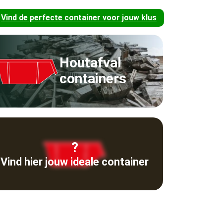
Vind de perfecte container voor jouw klus
Houtafval
containers
?
Vind hier jouw ideale container