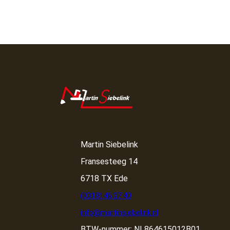
Martin Siebelink
Fransesteeg 14
6718 TX Ede
(0318) 46 37 40
info@martinsiebelink.nl
BTW-nummer: NL864615012B01