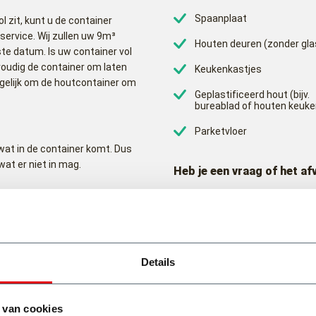
Spaanplaat
 zit, kunt u de container
service. Wij zullen uw 9m³
Houten deuren (zonder gla
e datum. Is uw container vol
voudig de container om laten
Keukenkastjes
ogelijk om de houtcontainer om
Geplastificeerd hout (bijv.
.
bureablad of houten keuke
Parketvloer
 wat in de container komt. Dus
wat er niet in mag.
Heb je een vraag of het af
(0318) 46 37 40
 bent u verantwoordelijk. Voor
tainer niet hoger dan 20cm
Bekijk onze andere type
ij- en achterkant uitsteken.
Details
vervolgens in grote
 van cookies
. Deze snippert het hout in