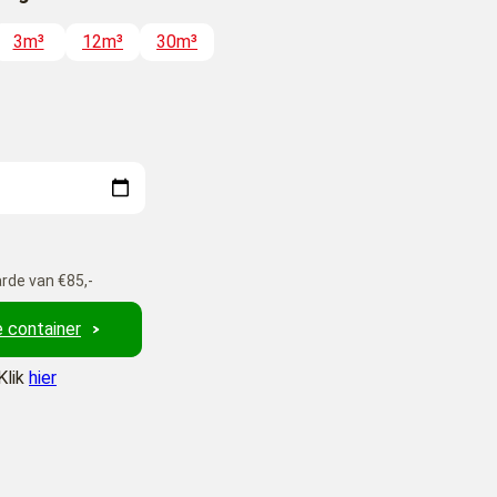
3m³
12m³
30m³
rde van €85,-
 container
Klik
hier