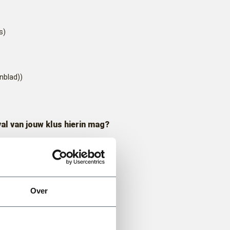
s)
nblad))
val van jouw klus hierin mag?
Stel je vraag aan Dick
 afvalcontainers
Over