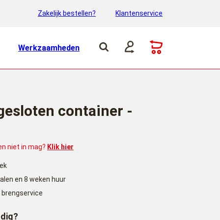
Zakelijk bestellen?
Klantenservice
Werkzaamheden
gesloten container -
 en niet in mag?
Klik hier
lek
halen en 8 weken huur
 brengservice
odig?