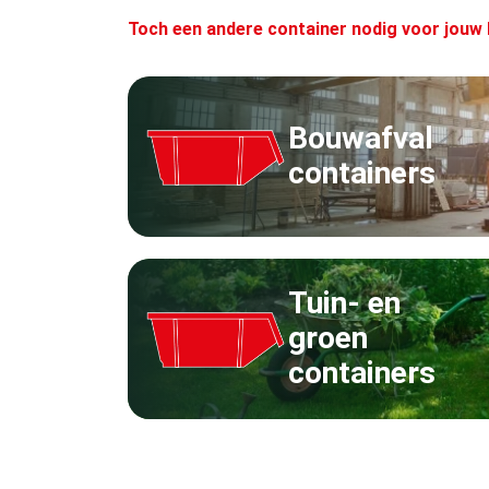
Toch een andere container nodig voor jouw 
Bouwafval
containers
Tuin- en
groen
containers