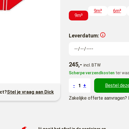
9m³
6m³
9m³
Leverdatum:
245,-
incl. BTW
Scherpe verzendkosten
ter waa
-
+
Bestel deze
uct?
Stel je vraag aan Dick
Zakelijke offerte aanvragen? 