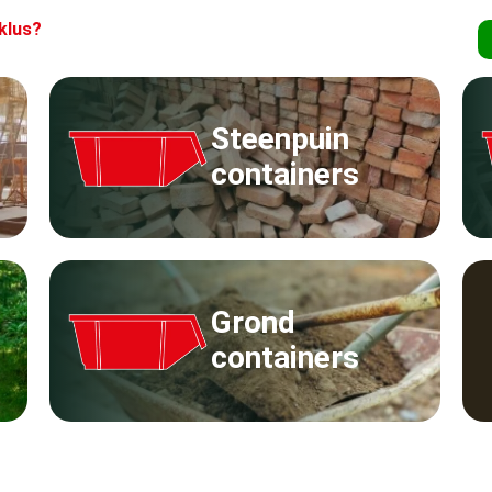
klus?
Steenpuin
containers
Grond
containers