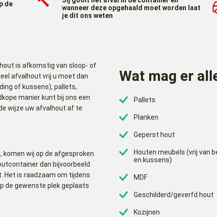
Jij gooit het afval in de container en
p de
wanneer deze opgehaald moet worden laat
je dit ons weten
hout is afkomstig van sloop- of
Wat mag er all
el afvalhout vrij u moet dan
ing of kussens), pallets,
edkope manier kunt bij ons een
Pallets
e wijze uw afvalhout af te
Planken
Geperst hout
Houten meubels (vrij van b
, komen wij op de afgesproken
en kussens)
outcontainer dan bijvoorbeeld
t. Het is raadzaam om tijdens
MDF
op de gewenste plek geplaats
Geschilderd/geverfd hout
Kozijnen