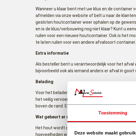
Wanneer u klaar bent met uw klus en de container vol
afmelden via onze website of belt u naar de klanten
gesloten houtcontainer weer ophalen op de gewenst
en is de klus/verbouwing nog niet klaar? Kunt u een
ruilen voor een nieuwe houtcontainer. Ook is het m
te laten ruilen voor een andere afvalsoort container
Extra informatie
Als besteller bent u verantwoordelijk voor het afval
bijvoorbeeld ook als iemand anders er afval in gooit 
Belading
Voor het beladen van de gesloten 9m³ houtcontainer
het veilig vervoeren van de container, mag u de con
boven de rand. Er mag ook geen afval aan de voor -z
Toestemming
Wat gebeurt er met uw houtcontainer?
Het hout wordt door BM Containers ingezameld, om 
Deze website maakt gebruik
hoeveelheden weg te brengen naar de eindverwerker