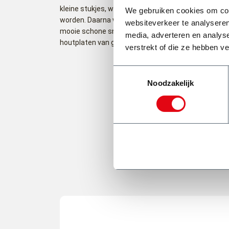
kleine stukjes, waarna alle metalen zoals bijvoorbee
We gebruiken cookies om cont
worden. Daarna wordt het hout gewassen zoals da
websiteverkeer te analyseren
mooie schone snippers overblijven. Hier worden ver
media, adverteren en analys
houtplaten van gemaakt. Zo draagt u bij aan een cir
verstrekt of die ze hebben v
Toestemmingsselectie
Noodzakelijk