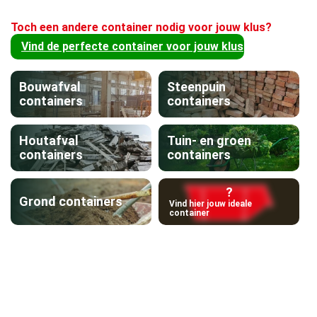
Toch een andere container nodig voor jouw klus?
Vind de perfecte container voor jouw klus
Bouwafval
Steenpuin
containers
containers
Houtafval
Tuin- en groen
containers
containers
?
Grond containers
Vind hier jouw ideale
container