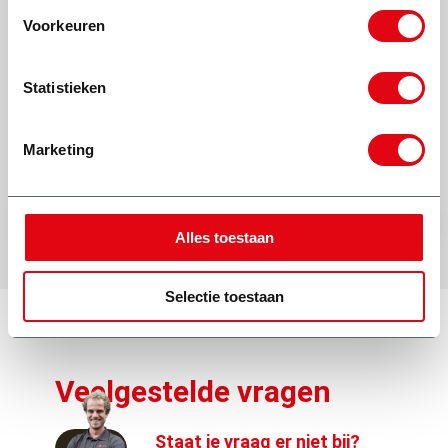
M
(extra betalen) en daarna zelf opgelet dat
Voorkeuren
niks van anderen er in kwam. Op tijd en
komt afspraak na!
Ed Rosa
Statistieken
Marketing
Alles toestaan
Selectie toestaan
Veelgestelde vragen
Staat je vraag er niet bij?