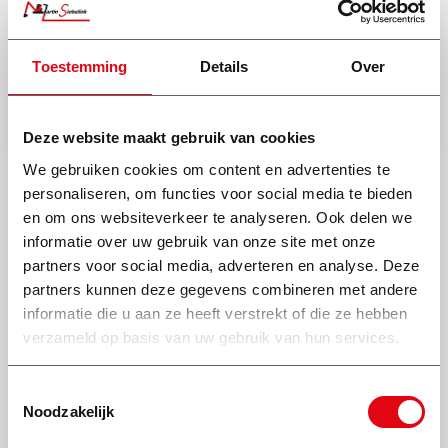
(0318) 46 37 40
Toestemming
Details
Over
Stel je vraag aan Dick
Bekijk onze andere type afvalcontainers
Deze website maakt gebruik van cookies
We gebruiken cookies om content en advertenties te
personaliseren, om functies voor social media te bieden
en om ons websiteverkeer te analyseren. Ook delen we
informatie over uw gebruik van onze site met onze
partners voor social media, adverteren en analyse. Deze
partners kunnen deze gegevens combineren met andere
Wat onze klanten zeggen
informatie die u aan ze heeft verstrekt of die ze hebben
verzameld op basis van uw gebruik van hun services.
Toestemmingsselectie
Zeer nette chauffeur, zeer goede
Top bedrijf, als j
Noodzakelijk
ervaring. Eerste keer werd er door
iets te rege
onbekend(en) andere spul in container
bak gegooid, zijn er netjes uitgekomen