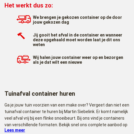
Het werkt dus zo:
We brengen je gekozen container op de door
jouw gekozen dag
Jij gooit het afval in de container en wanneer
deze opgehaald moet worden laat je dit ons
weten
Wij halen jouw container weer op en bezorgen
als je dat wilt een nieuwe
Tuinafval container huren
Ga je jouw tuin voorzien van een make over? Vergeet dan niet een
tuinafval container te huren bij Martin Siebelink. Er komt namelijk
veel afval vrij bij een flinke snoeibeurt. Bij ons vind je containers
van verschillende formaten. Bekijk snel ons complete aanbod op
Lees meer
deze pagina of bestel de gewenste tuincontainer direct.