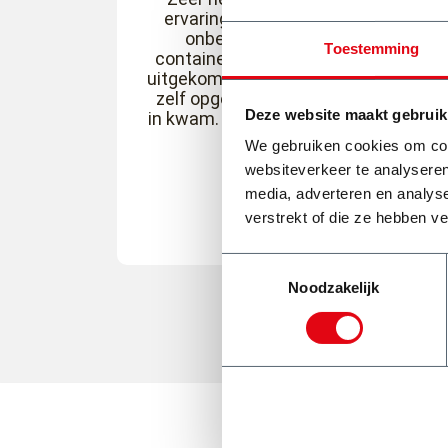
ervaring. Eerste keer werd er door
onbekend(en) andere spul in
Toestemming
container bak gegooid, zijn er netjes
uitgekomen (extra betalen) en daarn
zelf opgelet dat niks van anderen er
Deze website maakt gebruik
in kwam. Op tijd en komt afspraak na
We gebruiken cookies om cont
websiteverkeer te analyseren
Ed Rosa
media, adverteren en analys
verstrekt of die ze hebben v
Toestemmingsselectie
Noodzakelijk