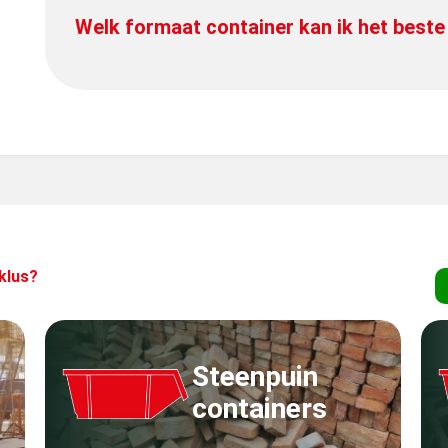
Welk formaat container kan ik het beste
klus?
Steenpuin
containers