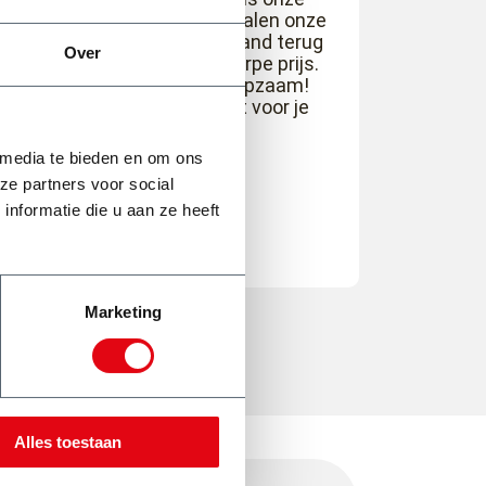
tuinverbouwing meerdere malen onze
grond afgevoerd en nieuw zand terug
Over
gekocht voor een zeer scherpe prijs.
Tevens zijn ze super behulpzaam!
Even geduld en alles wordt voor je
geregeld.
 media te bieden en om ons
ze partners voor social
Lisette Raasing
nformatie die u aan ze heeft
Marketing
Alles toestaan