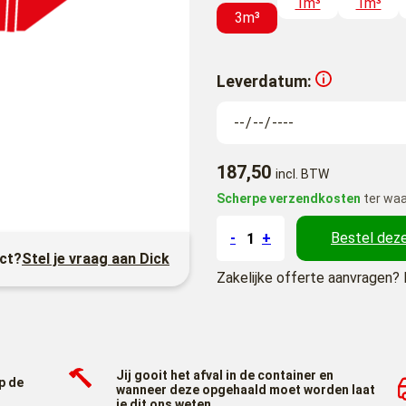
1m³
1m³
3m³
Leverdatum:
187,50
incl. BTW
Scherpe verzendkosten
ter waa
-
+
Bestel deze
uct?
Stel je vraag aan Dick
Zakelijke offerte aanvragen? 
Jij gooit het afval in de container en
p de
wanneer deze opgehaald moet worden laat
je dit ons weten