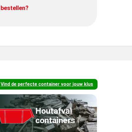
 bestellen?
Vind de perfecte container voor jouw klus
Houtafval
containers