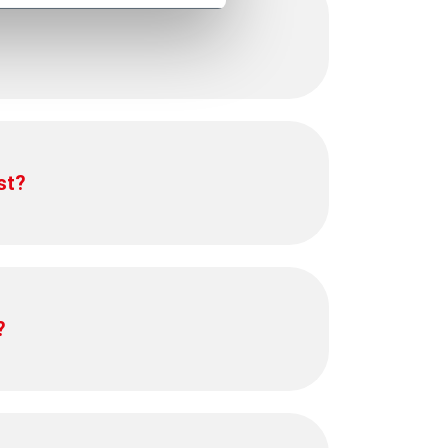
st?
?