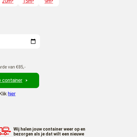
20m³
15m³
9m³
rde van €85,-
 container
Klik
hier
Wij halen jouw container weer op en
bezorgen als je dat wilt een nieuwe