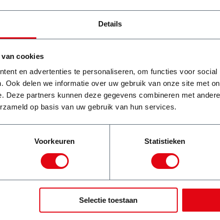
wel iets te regelen! Snel en
vakkundig!
Details
a
Michiel Stam
 van cookies
!
ent en advertenties te personaliseren, om functies voor social
. Ook delen we informatie over uw gebruik van onze site met on
e. Deze partners kunnen deze gegevens combineren met andere i
erzameld op basis van uw gebruik van hun services.
Voorkeuren
Statistieken
Selectie toestaan