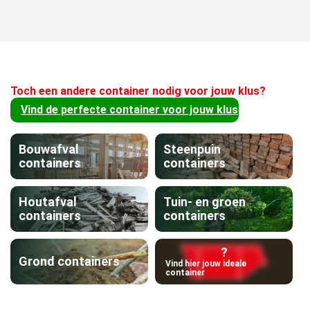
Toch een andere container nodig voor jouw klus?
Vind de perfecte container voor jouw klus
Bouwafval
Steenpuin
containers
containers
Houtafval
Tuin- en groen
containers
containers
?
Grond containers
Vind hier jouw ideale
container