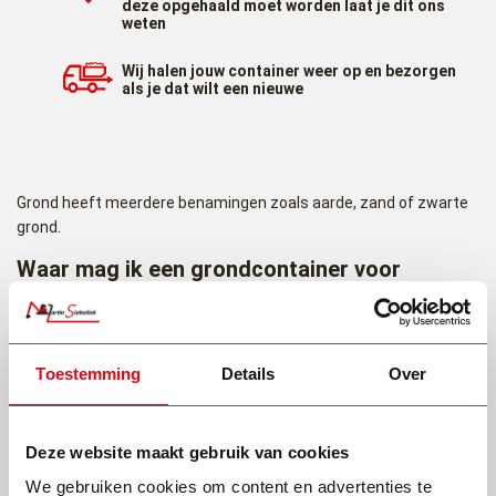
deze opgehaald moet worden laat je dit ons
weten
Wij halen jouw container weer op en bezorgen
als je dat wilt een nieuwe
Grond heeft meerdere benamingen zoals aarde, zand of zwarte
grond.
Waar mag ik een grondcontainer voor
gebruiken?
Een grondcontainer is bedoeld voor het afvoeren van grond of
zand wat vrij komt bij bijvoorbeeld het uitgraven van uw tuin voor
Toestemming
Details
Over
bijvoorbeeld, een nieuwe oprit, de fundering van uw nieuwe
uitbouw. Of u wilt een nieuwe herindeling van de tuin en hier komt
Veelgestelde vragen
grond bij vrij.
Deze website maakt gebruik van cookies
We gebruiken cookies om content en advertenties te