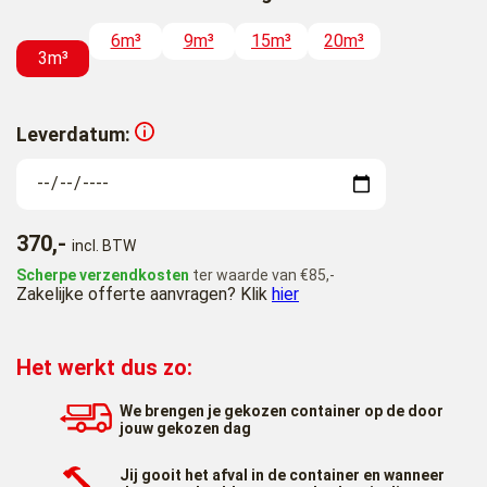
6m³
9m³
15m³
20m³
3m³
Leverdatum:
370,-
incl. BTW
Scherpe verzendkosten
ter waarde van €85,-
Zakelijke offerte aanvragen? Klik
hier
Het werkt dus zo:
We brengen je gekozen container op de door
jouw gekozen dag
Jij gooit het afval in de container en wanneer