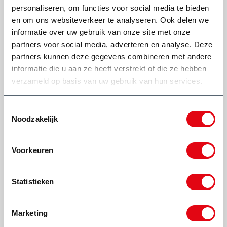
Staat je vraag er niet bij?
Lees meer
personaliseren, om functies voor social media te bieden
en om ons websiteverkeer te analyseren. Ook delen we
Stel je vraag aan Dick
informatie over uw gebruik van onze site met onze
partners voor social media, adverteren en analyse. Deze
partners kunnen deze gegevens combineren met andere
informatie die u aan ze heeft verstrekt of die ze hebben
Heb je een vraag of het afval van jouw klus hierin mag?
verzameld op basis van uw gebruik van hun services.
Hoe lang kan ik de container
huren?
Toestemmingsselectie
(0318) 46 37 40
Noodzakelijk
Stel je vraag aan Dick
Voorkeuren
Bekijk onze andere type afvalcontainers
Waar en hoe wordt de container
Wat onze klanten zeggen
Statistieken
geplaatst?
Marketing