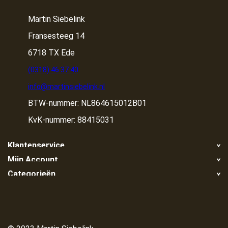
Martin Siebelink
Fransesteeg 14
6718 TX Ede
(0318) 46 37 40
info@martinsiebelink.nl
BTW-nummer: NL864615012B01
KvK-nummer: 88415031
Klantenservice
Mijn Account
Retour
Categorieën
Registreren
Klachten
Container huren
Mijn bestellingen
Algemene voorwaarden
Container huren in de buurt
Container ophalen
Privacy Policy
Grond/zand nodig?