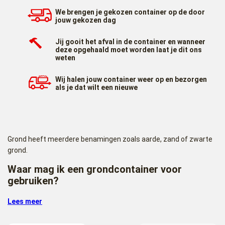
We brengen je gekozen container op de door
jouw gekozen dag
Jij gooit het afval in de container en wanneer
deze opgehaald moet worden laat je dit ons
weten
Wij halen jouw container weer op en bezorgen
als je dat wilt een nieuwe
Grond heeft meerdere benamingen zoals aarde, zand of zwarte
grond.
Waar mag ik een grondcontainer voor
gebruiken?
Een grondcontainer is bedoeld voor het afvoeren van grond of
Lees meer
zand wat vrij komt bij bijvoorbeeld het uitgraven van uw tuin voor
bijvoorbeeld, een nieuwe oprit, de fundering van uw nieuwe