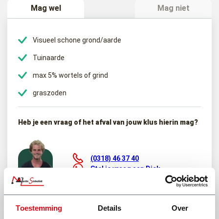
Mag wel
Mag niet
uitbouw. Of u wilt een nieuwe herindeling van de tuin en hier komt
grond bij vrij.
Visueel schone grond/aarde
Tuinaarde
max 5% wortels of grind
graszoden
Heb je een vraag of het afval van jouw klus hierin mag?
(0318) 46 37 40
Stel je vraag aan Dick
Bekijk onze andere type afvalcontainers
Toestemming
Details
Over