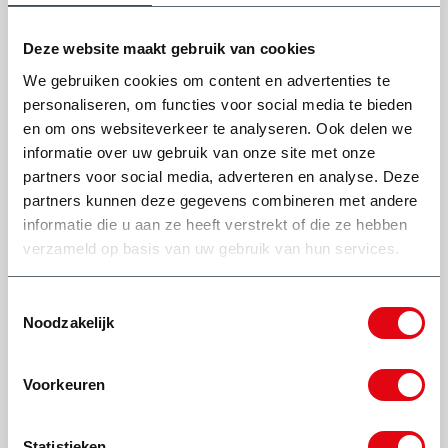
Deze website maakt gebruik van cookies
We gebruiken cookies om content en advertenties te
personaliseren, om functies voor social media te bieden
Wat onze klanten zeggen
en om ons websiteverkeer te analyseren. Ook delen we
informatie over uw gebruik van onze site met onze
partners voor social media, adverteren en analyse. Deze
partners kunnen deze gegevens combineren met andere
Zeer nette chauffeur, zeer goede
Top bedrijf, als j
informatie die u aan ze heeft verstrekt of die ze hebben
ervaring. Eerste keer werd er door
iets te rege
verzameld op basis van uw gebruik van hun services.
onbekend(en) andere spul in container
bak gegooid, zijn er netjes uitgekomen
M
(extra betalen) en daarna zelf opgelet dat
niks van anderen er in kwam. Op tijd en
Toestemmingsselectie
komt afspraak na!
Noodzakelijk
Ed Rosa
Voorkeuren
Statistieken