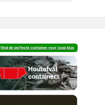
Vind de perfecte container voor jouw klus
Houtafval
containers