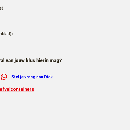
s)
nblad))
val van jouw klus hierin mag?
Stel je vraag aan Dick
 afvalcontainers