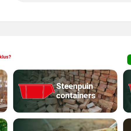
klus?
Steenpuin
containers