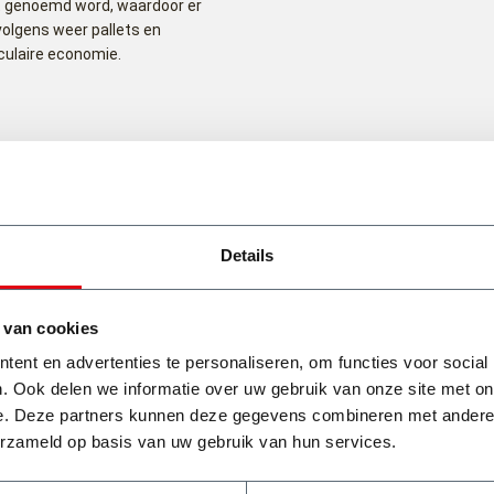
t genoemd word, waardoor er
volgens weer pallets en
culaire economie.
Wat onze klanten zeggen
Details
 van cookies
ent en advertenties te personaliseren, om functies voor social
. Ook delen we informatie over uw gebruik van onze site met on
Top bedrijf, als je belt is er bijna altijd
e. Deze partners kunnen deze gegevens combineren met andere i
wel iets te regelen! Snel en
erzameld op basis van uw gebruik van hun services.
vakkundig!
a