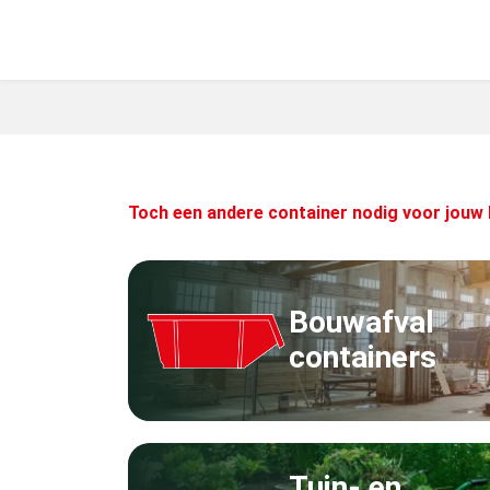
Toch een andere container nodig voor jouw 
Bouwafval
containers
Tuin- en