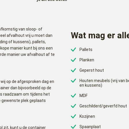
afkomstig van sloop- of
Wat mag er all
el afvalhout vrij u moet dan
ing of kussens), pallets,
dkope manier kunt bij ons een
Pallets
de manier uw afvalhout af te
Planken
Geperst hout
Houten meubels (vrij van b
wij op de afgesproken dag en
en kussens)
ainer dan bijvoorbeeld op de
 is raadzaam om tijdens het
MDF
de gewenste plek geplaats
Geschilderd/geverfd hout
Kozijnen
Spaanplaat
 zit, kunt u de container