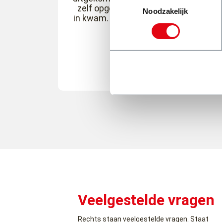
zelf opgelet dat niks van anderen er
Noodzakelijk
in kwam. Op tijd en komt afspraak na
Ed Rosa
Veelgestelde vragen
Rechts staan veelgestelde vragen. Staat