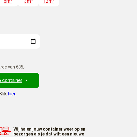
6m³
3m³
12m³
rde van €85,-
 container
Klik
hier
Wij halen jouw container weer op en
bezorgen als je dat wilt een nieuwe