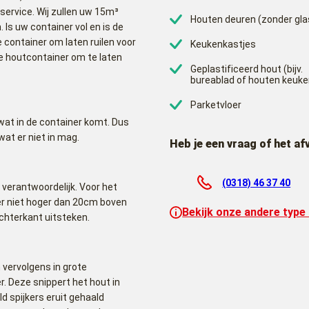
service. Wij zullen uw 15m³
Houten deuren (zonder gla
Is uw container vol en is de
 container om laten ruilen voor
Keukenkastjes
e houtcontainer om te laten
Geplastificeerd hout (bijv.
bureablad of houten keuke
Parketvloer
 wat in de container komt. Dus
wat er niet in mag.
Heb je een vraag of het af
(0318) 46 37 40
verantwoordelijk. Voor het
ner niet hoger dan 20cm boven
Bekijk onze andere type
achterkant uitsteken.
vervolgens in grote
. Deze snippert het hout in
ld spijkers eruit gehaald