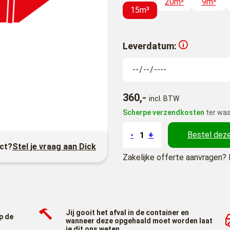
20m³
9m³
15m³
Leverdatum:
360,-
incl. BTW
Scherpe verzendkosten
ter waa
-
+
Bestel deze
uct?
Stel je vraag aan Dick
Zakelijke offerte aanvragen? 
Jij gooit het afval in de container en
p de
wanneer deze opgehaald moet worden laat
je dit ons weten