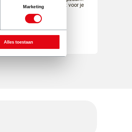
Even geduld en alles wordt voor je
Marketing
geregeld.
Lisette Raasing
Alles toestaan