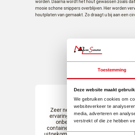
worden. Daarna wordt het hout gewassen zoals da
mooie schone snippers overblijven. Hier worden ver
houtplaten van gemaakt. Zo draagt u bij aan een cir
Toestemming
Deze website maakt gebruik
We gebruiken cookies om cont
websiteverkeer te analyseren
Zeer nette chauffeur, zeer goede
media, adverteren en analys
ervaring. Eerste keer werd er door
verstrekt of die ze hebben v
onbekend(en) andere spul in
container bak gegooid, zijn er netjes
uitgekomen (extra betalen) en daarn
Toestemmingsselectie