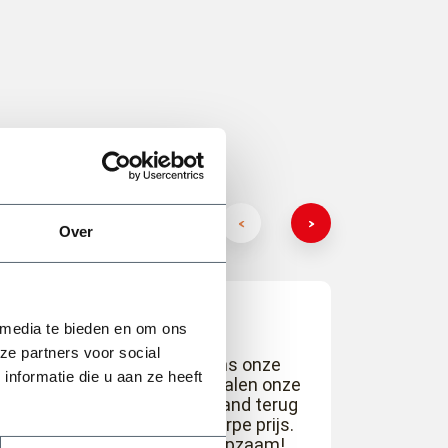
Over
 media te bieden en om ons
ze partners voor social
Fantastisch bedrijf! Tijdens onze
nformatie die u aan ze heeft
tuinverbouwing meerdere malen onze
grond afgevoerd en nieuw zand terug
gekocht voor een zeer scherpe prijs.
Tevens zijn ze super behulpzaam!