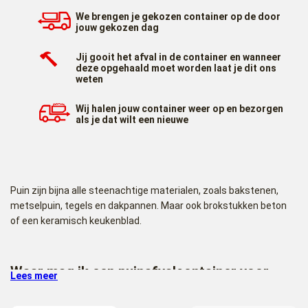
We brengen je gekozen container op de door
jouw gekozen dag
Jij gooit het afval in de container en wanneer
deze opgehaald moet worden laat je dit ons
weten
Wij halen jouw container weer op en bezorgen
als je dat wilt een nieuwe
Puin zijn bijna alle steenachtige materialen, zoals bakstenen,
metselpuin, tegels en dakpannen. Maar ook brokstukken beton
of een keramisch keukenblad.
Waar mag ik een puinafvalcontainer voor
Lees meer
gebruiken?