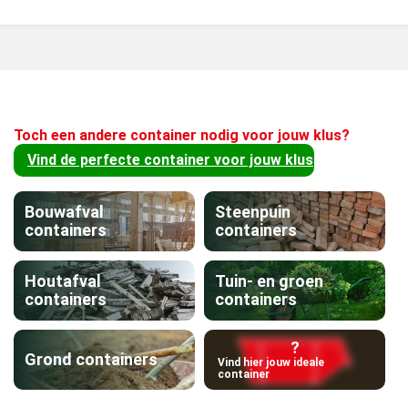
Toch een andere container nodig voor jouw klus?
Vind de perfecte container voor jouw klus
Bouwafval
Steenpuin
containers
containers
Houtafval
Tuin- en groen
containers
containers
?
Grond containers
Vind hier jouw ideale
container