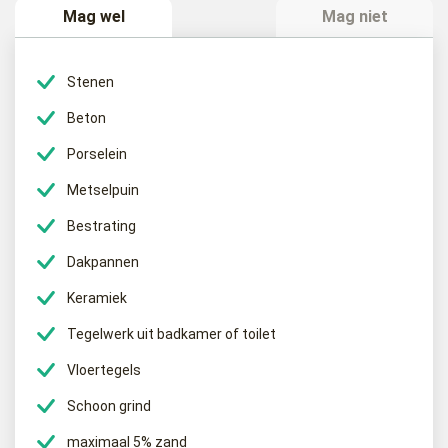
Een puinafval container is bedoeld voor het afvoeren van afval
Mag wel
Mag niet
dat afkomstig is van bijvoorbeeld het (deels) slopen van uw
gemetselde schuur of woning. Het afvoeren van uw bestrating of
het verwijderen van uw cementdekvloer. Elke klus waar
Stenen
steenachtig materiaal van vrij komt mag in deze container. Let
Beton
op dat bijvoorbeeld een muur van gasbeton of gips niet in deze
container mag.
Porselein
Metselpuin
Wat gebeurd er met het puinafval?
Bestrating
BM Containers zamelt uw puinafval in, om dit vervolgens weer bij
Dakpannen
een eindverwerking te brengen in grotere hoeveelheden. Hier
wordt het puinafval gebroken zoals dat heet. Dit worden dan
Keramiek
kleine stukken puin, wat dan gebroken puin of menggranulaat
Tegelwerk uit badkamer of toilet
genoemd wordt. Menggranulaat wordt weer gebruikt als
fundering van bijvoorbeeld uw oprit. Zo draagt u bij aan een
Vloertegels
circulaire economie.
Schoon grind
maximaal 5% zand