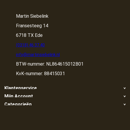
Martin Siebelink
Fransesteeg 14
6718 TX Ede
(0318) 46 37 40
info@martinsiebelink.nl
BTW-nummer: NL864615012B01
KvK-nummer: 88415031
Klantenservice
Mijn Account
Retour
Categorieën
Registreren
Klachten
Container huren
Mijn bestellingen
Algemene voorwaarden
Container huren in de buurt
Container ophalen
Privacy Policy