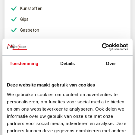
Als Besteller bent u verantwoordelijk voor het afval in de
container. Dus bijvoorbeeld ook als iemand anders er afval in
Kunstoffen
gooit wat er niet in mag.
Gips
Belading
Gasbeton
Voor het beladen van de 9m³ bouwafval container bent u
Papier en karton
verantwoordelijk. Voor het veilig vervoeren van de container, mag
u de container niet hoger laden dan 20 cm boven de rand. Ook
Matras (meerprijs (€30 p/st)
mag er geen afval uitsteken aan de voor- zij- en achterkant.
Koelkast en vriezer (meerprijs €30,- p/st)
Toestemming
Details
Over
Heb je een vraag of het afval van jouw klus hierin mag?
Deze website maakt gebruik van cookies
We gebruiken cookies om content en advertenties te
personaliseren, om functies voor social media te bieden
(0318) 46 37 40
en om ons websiteverkeer te analyseren. Ook delen we
Stel je vraag aan Dick
informatie over uw gebruik van onze site met onze
partners voor social media, adverteren en analyse. Deze
Bekijk onze andere type afvalcontainers
partners kunnen deze gegevens combineren met andere