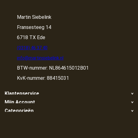
Martin Siebelink
Fransesteeg 14
6718 TX Ede
(0318) 46 37 40
info@martinsiebelink.nl
BTW-nummer: NL864615012B01
KvK-nummer: 88415031
Klantenservice
Mijn Account
Retour
Categorieën
Registreren
Klachten
Container huren
Mijn bestellingen
Algemene voorwaarden
Container huren in de buurt
Container ophalen
Privacy Policy