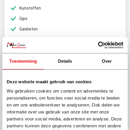
container. Dus bijvoorbeeld ook als iemand anders er afval in
gooit wat er niet in mag.
Kunstoffen
Belading
Gips
Voor het beladen van de 6m³ bouwafval container bent u
Gasbeton
verantwoordelijk. Voor het veilig vervoeren van de container, mag
Papier en karton
u de container niet hoger laden dan 20cm boven de rand. Ook
mag er geen afval uitsteken aan de voor- zij- en achterkant.
Matras (meerprijs (€30 p/st)
Koelkast en vriezer (meerprijs €30,- p/st)
Toestemming
Details
Over
Heb je een vraag of het afval van jouw klus hierin mag?
Deze website maakt gebruik van cookies
We gebruiken cookies om content en advertenties te
personaliseren, om functies voor social media te bieden
(0318) 46 37 40
en om ons websiteverkeer te analyseren. Ook delen we
Stel je vraag aan Dick
informatie over uw gebruik van onze site met onze
partners voor social media, adverteren en analyse. Deze
Bekijk onze andere type afvalcontainers
partners kunnen deze gegevens combineren met andere