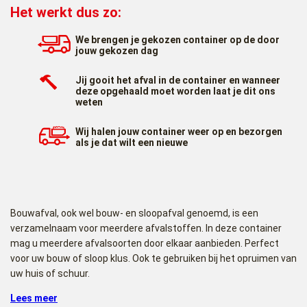
Het werkt dus zo:
We brengen je gekozen container op de door
jouw gekozen dag
Jij gooit het afval in de container en wanneer
deze opgehaald moet worden laat je dit ons
weten
Wij halen jouw container weer op en bezorgen
als je dat wilt een nieuwe
Bouwafval, ook wel bouw- en sloopafval genoemd, is een
verzamelnaam voor meerdere afvalstoffen. In deze container
mag u meerdere afvalsoorten door elkaar aanbieden. Perfect
voor uw bouw of sloop klus. Ook te gebruiken bij het opruimen van
uw huis of schuur.
6m³ Bouwafval container plaatsen
Lees meer