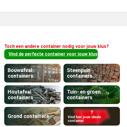
Toch een andere container nodig voor jouw klus?
Vind de perfecte container voor jouw klus
Bouwafval
Steenpuin
containers
containers
Houtafval
Tuin- en groen
containers
containers
?
Grond containers
Vind hier jouw ideale
container