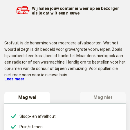
Wij halen jouw container weer op en bezorgen
als je dat wilt een nieuwe
Grofvuil, is de benaming voor meerdere afvalsoorten. Wat het
woord al zegt is dit bedoeld voor grove/grote voorwerpen. Zoals
bijvoorbeeld een kast, bed of bankstel. Maar denk hierbij ook aan
een radiator of een wasmachine. Handig om te bestellen voor het
opruimen van de schuur of bij een verhuizing. Voor spullen die
niet mee gaan naar je nieuwe huis.
Lees meer
30m³ Grofvuil container plaatsen
Wanneer u een 30m³ grofvuil container besteld, komen wij die bij
Mag wel
Mag niet
u op de afgesproken dag en tijd bij u plaatsen. Wij plaatsen uw
30m³ grofvuil container bijvoorbeeld bij u op de oprit of
parkeerplaats. Waar u ook maar wenst. Het is raadzaam om
Sloop- en afvalhout
tijdens het plaatsen van de container aanwezig te zijn, zodat de
Puin/stenen
container altijd op de gewenste plek geplaatst wordt.