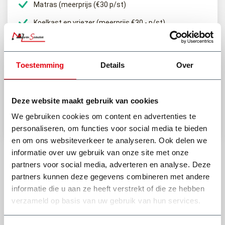
u de container niet hoger laden dan de rand. Ook mag er geen
Matras (meerprijs (€30 p/st)
afval uitsteken aan de voor- zij- en achterkant.
Koelkast en vriezer (meerprijs €30,- p/st)
Heb je een vraag of het afval van jouw klus hierin mag?
Toestemming
Details
Over
(0318) 46 37 40
Deze website maakt gebruik van cookies
Stel je vraag aan Dick
We gebruiken cookies om content en advertenties te
Bekijk onze andere type afvalcontainers
personaliseren, om functies voor social media te bieden
en om ons websiteverkeer te analyseren. Ook delen we
informatie over uw gebruik van onze site met onze
partners voor social media, adverteren en analyse. Deze
partners kunnen deze gegevens combineren met andere
informatie die u aan ze heeft verstrekt of die ze hebben
verzameld op basis van uw gebruik van hun services.
Wat onze klanten zeggen