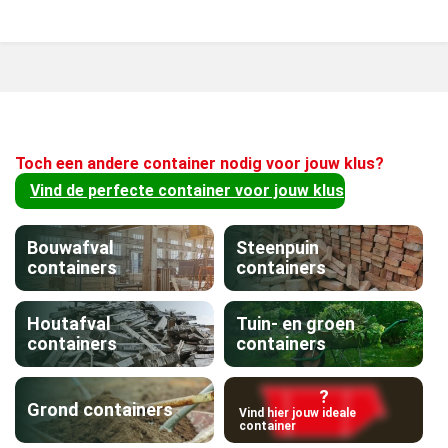
Toch een andere container nodig voor jouw klus?
Vind de perfecte container voor jouw klus
Bouwafval
Steenpuin
containers
containers
Houtafval
Tuin- en groen
containers
containers
?
Grond containers
Vind hier jouw ideale
container