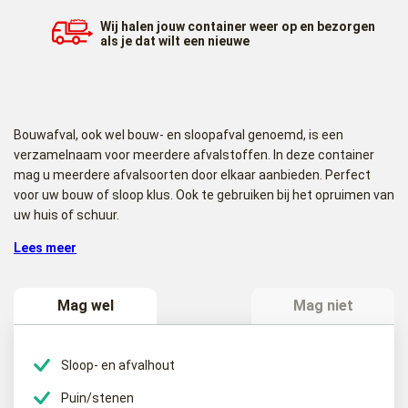
Wij halen jouw container weer op en bezorgen
als je dat wilt een nieuwe
Bouwafval, ook wel bouw- en sloopafval genoemd, is een
verzamelnaam voor meerdere afvalstoffen. In deze container
mag u meerdere afvalsoorten door elkaar aanbieden. Perfect
voor uw bouw of sloop klus. Ook te gebruiken bij het opruimen van
uw huis of schuur.
30m³ Bouwafval container plaatsen
Lees meer
Wanneer u een 30m³ bouwafval container besteld, komen wij die
bij u op de afgesproken dag en tijd bij u plaatsen. Wij plaatsen uw
Mag wel
Mag niet
30m³bouwafval container bijvoorbeeld bij u op de oprit of
parkeerplaats. Waar u ook maar wenst. Het is raadzaam om
tijdens het plaatsen van de container aanwezig te zijn, zodat de
Sloop- en afvalhout
container altijd op de gewenste plek geplaatst wordt.
Puin/stenen