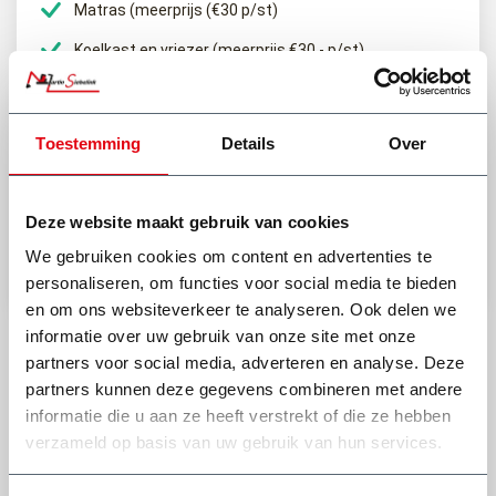
afval uitsteken aan de voor- zij- en achterkant.
Matras (meerprijs (€30 p/st)
Koelkast en vriezer (meerprijs €30,- p/st)
Heb je een vraag of het afval van jouw klus hierin mag?
Toestemming
Details
Over
(0318) 46 37 40
Deze website maakt gebruik van cookies
Stel je vraag aan Dick
We gebruiken cookies om content en advertenties te
Bekijk onze andere type afvalcontainers
personaliseren, om functies voor social media te bieden
en om ons websiteverkeer te analyseren. Ook delen we
informatie over uw gebruik van onze site met onze
partners voor social media, adverteren en analyse. Deze
partners kunnen deze gegevens combineren met andere
informatie die u aan ze heeft verstrekt of die ze hebben
verzameld op basis van uw gebruik van hun services.
Wat onze klanten zeggen