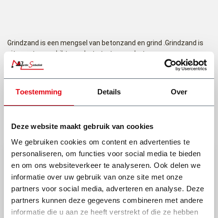
Grindzand is een mengsel van betonzand en grind .Grindzand is
uitermate geschikt voor het storten van beton, waar geen
constructieve sterkte-eisen aan gesteld worden, zoals bijv. bij
het storten van een werkvloer.
Toestemming
Details
Over
Hoe wordt het grindzand bezorgt?
Lees meer
Het grindzand kan op meerdere manieren geleverd worden. Het
kan door onze chauffeur uit een container gekiept worden. Dit
Deze website maakt gebruik van cookies
noemen we los gestort. Ook is het mogelijk om het grindzand in
We gebruiken cookies om content en advertenties te
een bigbag te leveren. Dit is een zak van 1m³ en kunnen wij deze
bigbag neerzetten op de gewenste plek. Het is zelfs mogelijk om
personaliseren, om functies voor social media te bieden
deze bigbag over de schutting in uw tuin te zetten, mits de tuin
en om ons websiteverkeer te analyseren. Ook delen we
Heb je een vraag of het afval van jouw klus hierin mag?
via een verharde weg bereikbaar is. Vraag onze medewerker naar
informatie over uw gebruik van onze site met onze
de mogelijkheden als u twijfelt.
partners voor social media, adverteren en analyse. Deze
partners kunnen deze gegevens combineren met andere
(0318) 46 37 40
informatie die u aan ze heeft verstrekt of die ze hebben
Stel je vraag aan Dick