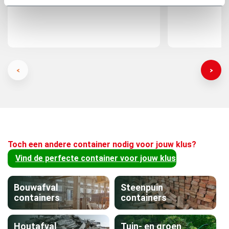
Ed Rosa
Toch een andere container nodig voor jouw klus?
Vind de perfecte container voor jouw klus
Bouwafval
Steenpuin
containers
containers
Houtafval
Tuin- en groen