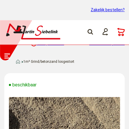
Zakelijk bestellen?
(0318) 46 37 40
Container ophalen
1m³ Grind/betonzand losgestort
beschikbaar