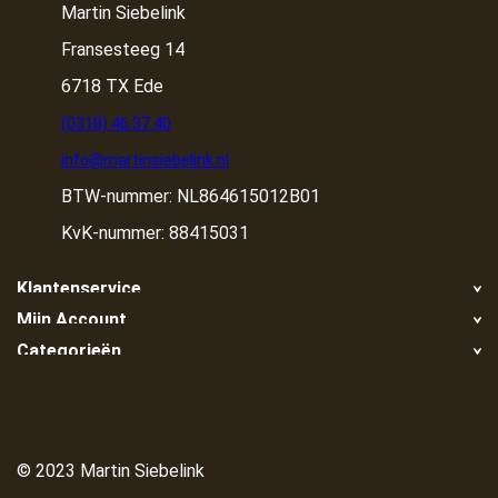
Martin Siebelink
Fransesteeg 14
6718 TX Ede
(0318) 46 37 40
info@martinsiebelink.nl
BTW-nummer: NL864615012B01
KvK-nummer: 88415031
Klantenservice
Mijn Account
Retour
Categorieën
Registreren
Klachten
Container huren
Mijn bestellingen
Algemene voorwaarden
Container huren in de buurt
Container ophalen
Privacy Policy
Grond/zand nodig?
© 2023 Martin Siebelink
Disclaimer