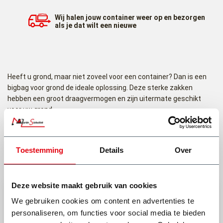
Wij halen jouw container weer op en bezorgen
als je dat wilt een nieuwe
Heeft u grond, maar niet zoveel voor een container? Dan is een
bigbag voor grond de ideale oplossing. Deze sterke zakken
hebben een groot draagvermogen en zijn uitermate geschikt
voor uw grond.
Lees meer
Waar mag ik een bigbag grond voor
Toestemming
Details
Over
gebruiken?
Mag wel
Mag niet
Een bigbag grond is bedoeld voor het afvoeren van grond of zand
Deze website maakt gebruik van cookies
wat vrij komt bij bijvoorbeeld het uitgraven van uw tuin voor
bijvoorbeeld, een nieuwe oprit, de fundering van uw nieuwe
We gebruiken cookies om content en advertenties te
Visueel schone grond/aarde
uitbouw. Of u wilt een nieuwe herindeling van de tuin en hier komt
personaliseren, om functies voor social media te bieden
Tuinaarde
grond bij vrij.