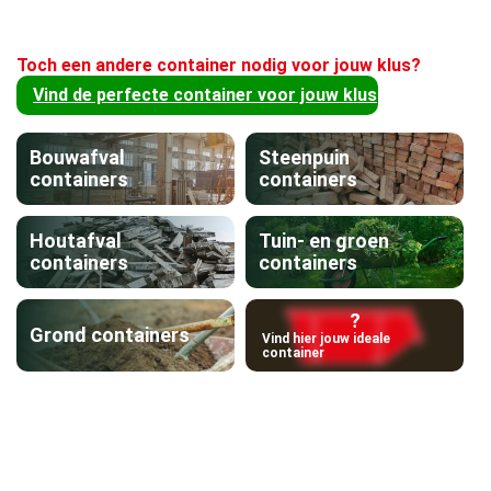
Toch een andere container nodig voor jouw klus?
Vind de perfecte container voor jouw klus
Bouwafval
Steenpuin
containers
containers
Houtafval
Tuin- en groen
containers
containers
?
Grond containers
Vind hier jouw ideale
container