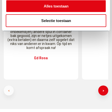
Alles toestaan
Selectie toestaan
Zeer nette chauffeur, zeer goede
Top bedrijf, als j
ervaring. Eerste keer werd er door
iets te rege
onbekend(en) andere spul in container
bak gegooid, zijn er netjes uitgekomen
M
(extra betalen) en daarna zelf opgelet dat
niks van anderen er in kwam. Op tijd en
komt afspraak na!
Ed Rosa