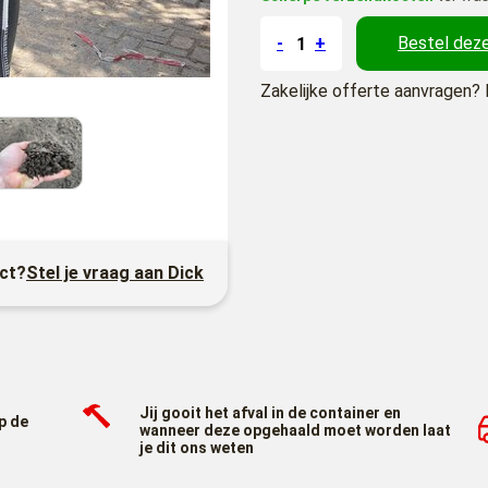
-
+
Bestel deze
Zakelijke offerte aanvragen? 
uct?
Stel je vraag aan Dick
Jij gooit het afval in de container en
p de
wanneer deze opgehaald moet worden laat
je dit ons weten