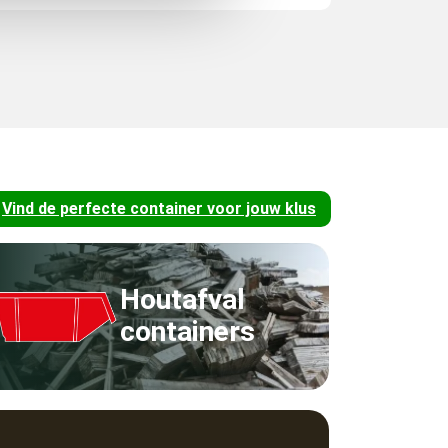
Vind de perfecte container voor jouw klus
Houtafval
containers