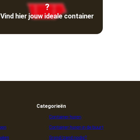
?
Vind hier jouw ideale container
Categorieën
Container huren
ngen
Container huren in de buurt
halen
Grond/zand nodig?