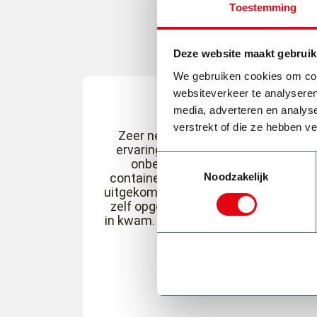
Toestemming
Deze website maakt gebruik
We gebruiken cookies om cont
websiteverkeer te analyseren
media, adverteren en analys
verstrekt of die ze hebben v
Zeer nette chauffeur, zeer goede
ervaring. Eerste keer werd er door
Toestemmingsselectie
onbekend(en) andere spul in
Noodzakelijk
container bak gegooid, zijn er netjes
uitgekomen (extra betalen) en daarn
zelf opgelet dat niks van anderen er
in kwam. Op tijd en komt afspraak na
Ed Rosa