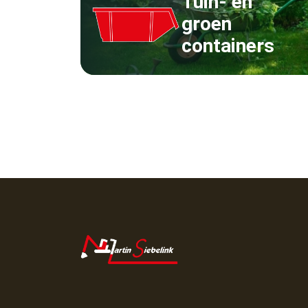
Tuin- en
groen
containers