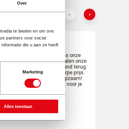
Over
 media te bieden en om ons
ze partners voor social
nformatie die u aan ze heeft
Fantastisch bedrijf! Tijdens onze
tuinverbouwing meerdere malen onze
grond afgevoerd en nieuw zand terug
Marketing
gekocht voor een zeer scherpe prijs.
Tevens zijn ze super behulpzaam!
Even geduld en alles wordt voor je
geregeld.
Lisette Raasing
Alles toestaan