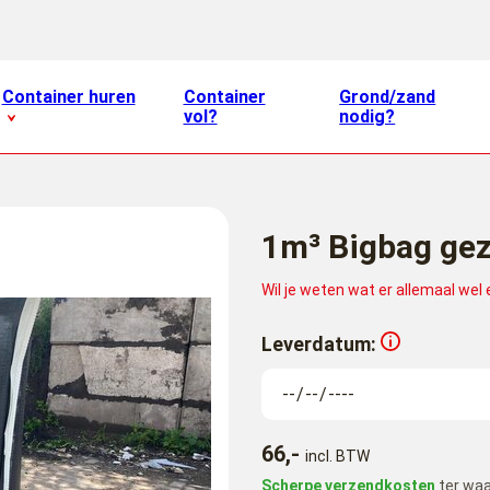
Container huren
Container
Grond/zand
vol?
nodig?
1m³ Bigbag ge
Wil je weten wat er allemaal wel
Leverdatum:
66,-
incl. BTW
Scherpe verzendkosten
ter waa