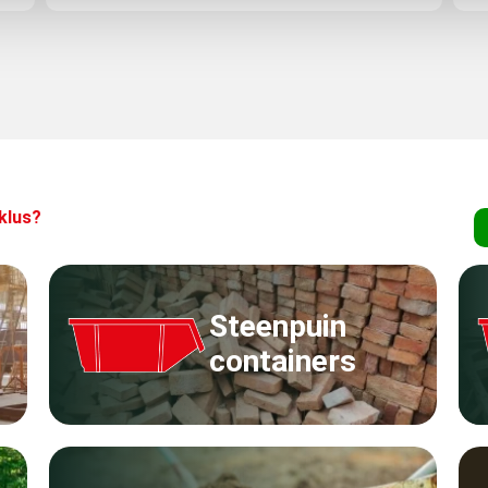
klus?
Steenpuin
containers