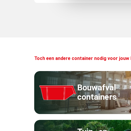
Toch een andere container nodig voor jouw 
Bouwafval
containers