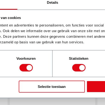
Details
Wat onze klanten zeggen
 van cookies
ent en advertenties te personaliseren, om functies voor social
. Ook delen we informatie over uw gebruik van onze site met on
e. Deze partners kunnen deze gegevens combineren met andere i
erzameld op basis van uw gebruik van hun services.
Top bedrijf, als je belt is er bijna altijd
wel iets te regelen! Snel en
vakkundig!
Voorkeuren
Statistieken
a
Michiel Stam
!
Selectie toestaan