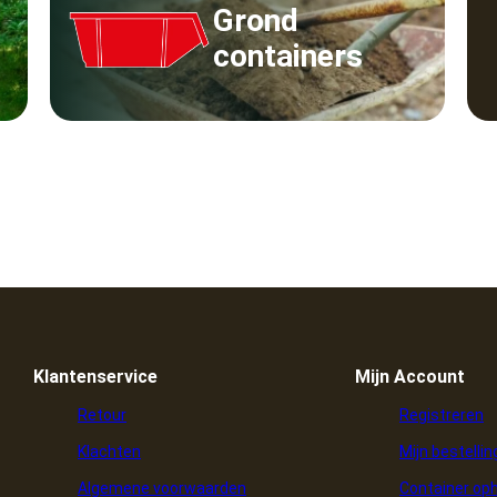
Grond
containers
Klantenservice
Mijn Account
Retour
Registreren
Klachten
Mijn bestelli
Algemene voorwaarden
Container op