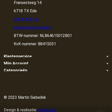
Fransesteeg 14
6718 TX Ede
(0318) 46 37 40
info@martinsiebelink.nl
BTW-nummer: NL864615012B01
KvK-nummer: 88415031
Klantenservice
Mijn Account
Retour
Categorieën
Registreren
Klachten
Container huren
Mijn bestellingen
Algemene voorwaarden
Container huren in de buurt
Container ophalen
Privacy Policy
Grond/zand nodig?
© 2023 Martin Siebelink
Disclaimer
Container vol?
Betaalmethoden
Design & realisatie:
emarkable
Container wisselen