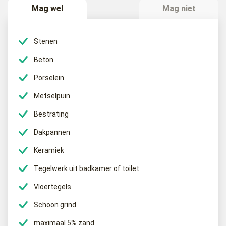
Een puinafval container is bedoeld voor het afvoeren van afval
Mag wel
Mag niet
dat afkomstig is van bijvoorbeeld het (deels) slopen van uw
gemetselde schuur of woning. Het afvoeren van uw bestrating of
het verwijderen van uw cementdekvloer. Elke klus waar
Stenen
steenachtig materiaal van vrij komt mag in deze container. Let
Beton
op dat bijvoorbeeld een muur van gasbeton of gips niet in deze
container mag.
Porselein
Metselpuin
Wat gebeurd er met het puinafval?
Bestrating
BM Containers zamelt uw puinafval in, om dit vervolgens weer bij
Dakpannen
een eindverwerking te brengen in grotere hoeveelheden. Hier
wordt het puinafval gebroken zoals dat heet. Dit worden dan
Keramiek
kleine stukken puin, wat dan gebroken puin of menggranulaat
Tegelwerk uit badkamer of toilet
genoemd wordt. Menggranulaat wordt weer gebruikt als
fundering van bijvoorbeeld uw oprit. Zo draagt u bij aan een
Vloertegels
circulaire economie.
Schoon grind
maximaal 5% zand