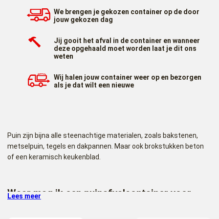
We brengen je gekozen container op de door
jouw gekozen dag
Jij gooit het afval in de container en wanneer
deze opgehaald moet worden laat je dit ons
weten
Wij halen jouw container weer op en bezorgen
als je dat wilt een nieuwe
Puin zijn bijna alle steenachtige materialen, zoals bakstenen,
metselpuin, tegels en dakpannen. Maar ook brokstukken beton
of een keramisch keukenblad.
Waar mag ik een puinafvalcontainer voor
Lees meer
gebruiken?