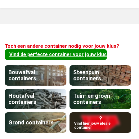
Toch een andere container nodig voor jouw klus?
Vind de perfecte container voor jouw klus
Bouwafval
Steenpuin
containers
containers
Houtafval
Tuin- en groen
containers
containers
?
Grond containers
Vind hier jouw ideale
container