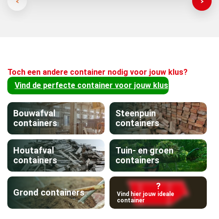
Toch een andere container nodig voor jouw klus?
Vind de perfecte container voor jouw klus
Bouwafval
Steenpuin
containers
containers
Houtafval
Tuin- en groen
containers
containers
?
Grond containers
Vind hier jouw ideale
container