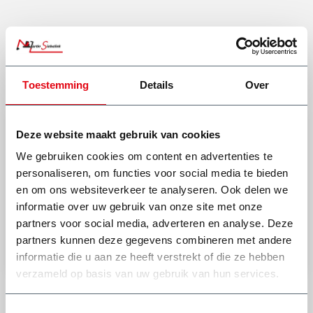
Lees meer
Toestemming
Details
Over
Deze website maakt gebruik van cookies
Heb je een vraag of het afval van jouw klus hierin mag?
We gebruiken cookies om content en advertenties te
personaliseren, om functies voor social media te bieden
en om ons websiteverkeer te analyseren. Ook delen we
(0318) 46 37 40
informatie over uw gebruik van onze site met onze
Stel je vraag aan Dick
partners voor social media, adverteren en analyse. Deze
partners kunnen deze gegevens combineren met andere
Bekijk onze andere type afvalcontainers
informatie die u aan ze heeft verstrekt of die ze hebben
verzameld op basis van uw gebruik van hun services.
Toestemmingsselectie